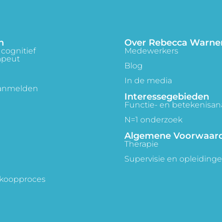
n
Over Rebecca Warne
cognitief
Medewerkers
apeut
Blog
In de media
aanmelden
Interessegebieden
Functie- en betekenisan
N=1 onderzoek
Algemene Voorwaar
Therapie
Supervisie en opleiding
 koopproces