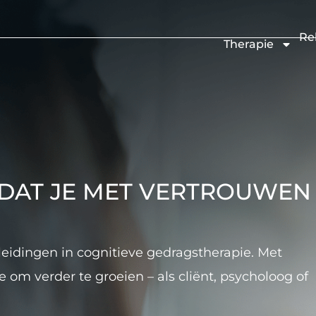
Re
Therapie
ODAT JE MET VERTROUWEN
pleidingen in cognitieve gedragstherapie. Met
 om verder te groeien – als cliënt, psycholoog of