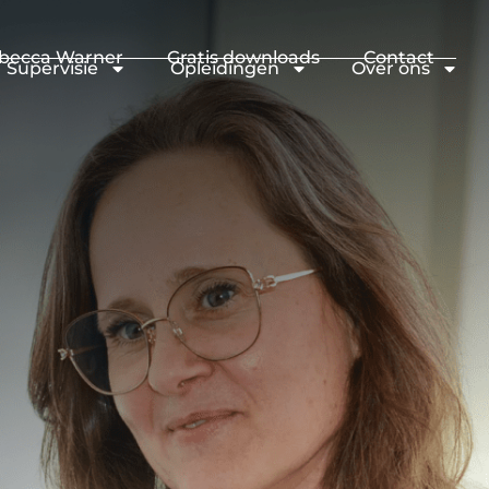
becca Warner
Gratis downloads
Contact
Supervisie
Opleidingen
Over ons