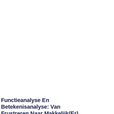
Functieanalyse En
Betekenisanalyse: Van
Frustreren Naar Makkelijk(er)