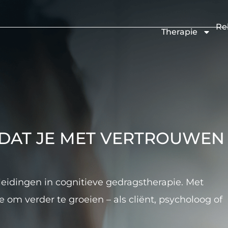
Re
Therapie
ODAT JE MET VERTROUWEN
pleidingen in cognitieve gedragstherapie. Met
 om verder te groeien – als cliënt, psycholoog of