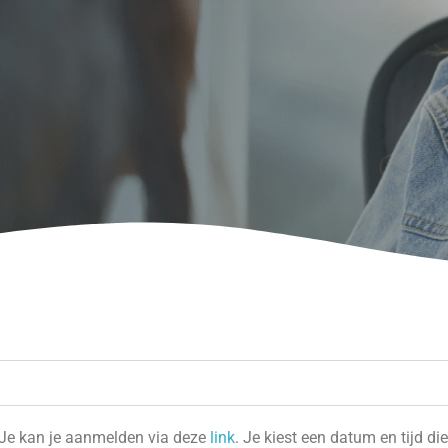
 Je kan je aanmelden via deze
link
. Je kiest een datum en tijd di