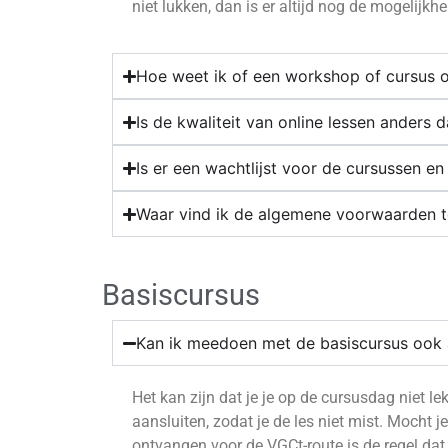
niet lukken
,
dan is er altijd nog de mogelijkh
Hoe weet ik of een workshop of cursus o
Is de kwaliteit van online lessen anders 
Is er een wachtlijst voor de cursussen e
Waar vind ik de algemene voorwaarden 
Basiscursus
Kan ik meedoen met de basiscursus ook a
Het kan zijn dat je je op de cursusdag niet l
aansluiten
,
zodat je de les niet mist. Mocht j
ontvangen voor de
VGCt
-route is de regel da