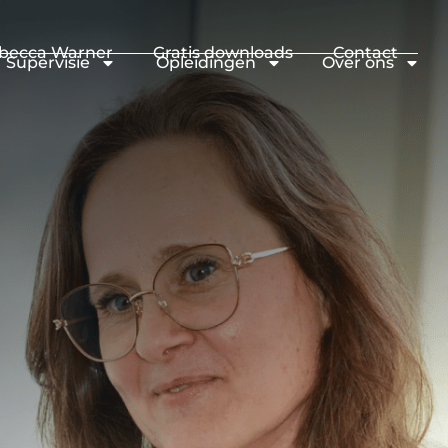
becca Warner
Gratis downloads
Contact
Supervisie
Opleidingen
Over ons