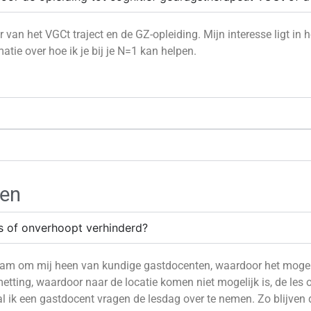
r van het VGCt traject en de GZ-opleiding. Mijn interesse ligt in h
tie over hoe ik je bij je N=1 kan helpen.
gen
is of onverhoopt verhinderd?
team om mij heen van kundige gastdocenten
, w
aardoor
het mogeli
etting
, waardoor naar de locatie komen niet mogelijk is, de les 
l ik een gastdocent vragen de lesdag over te nemen. Zo blijven