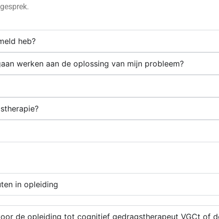
sgesprek.
meld heb?
gaan werken aan de oplossing van mijn probleem?
gstherapie?
ten in opleiding
voor de opleiding tot cognitief gedragstherapeut VGCt of 