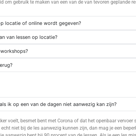
eid om gebruik te maken van een van de van te
voren geplande r
p locatie of online wordt gegeven?
dan van lessen op locatie?
n workshops?
terug?
ls ik op een van de dagen niet aanwezig kan zijn?
ekker voelt, besmet bent met Corona of dat het
o
penbaar
v
ervoer
s
e echt niet bij de les aanwezig kunnen zijn
,
dan mag je een beperkt
t je aanwezig bent bij 90 procent van de lessen. Als je een les mi