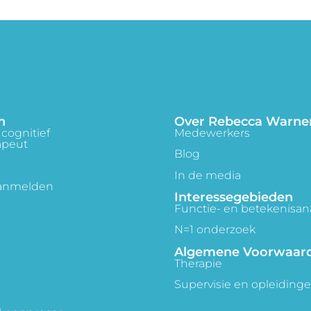
n
Over Rebecca Warne
cognitief
Medewerkers
apeut
Blog
In de media
aanmelden
Interessegebieden
Functie- en betekenisan
N=1 onderzoek
Algemene Voorwaar
Therapie
Supervisie en opleiding