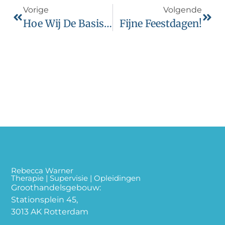
Vorige
Volgende
Hoe Wij De Basiscursus Cognitieve Gedragstherapie Voorbereiden En Verbeteren
Fijne Feestdagen!
Rebecca Warner
Therapie | Supervisie | Opleidingen
Groothandelsgebouw:
Stationsplein 45,
3013 AK Rotterdam