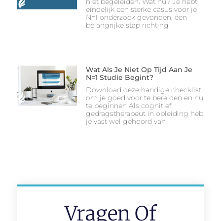
niet begeleiden. Wat nu? Je hebt
eindelijk een sterke casus voor je
N=1 onderzoek gevonden, een
belangrijke stap richting
Wat Als Je Niet Op Tijd Aan Je
N=1 Studie Begint?
Download deze handige checklist
om je goed voor te bereiden en nu
te beginnen Als cognitief
gedragstherapeut in opleiding heb
je vast wel gehoord van
Vragen Of