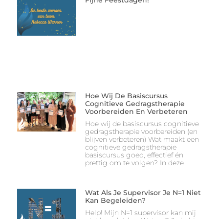
Fijne Feestdagen!
Hoe Wij De Basiscursus
Cognitieve Gedragstherapie
Voorbereiden En Verbeteren
Hoe wij de basiscursus cognitieve
gedragstherapie voorbereiden (en
blijven verbeteren) Wat maakt een
cognitieve gedragstherapie
basiscursus goed, effectief én
prettig om te volgen? In deze
Wat Als Je Supervisor Je N=1 Niet
Kan Begeleiden?
Help! Mijn N=1 supervisor kan mij