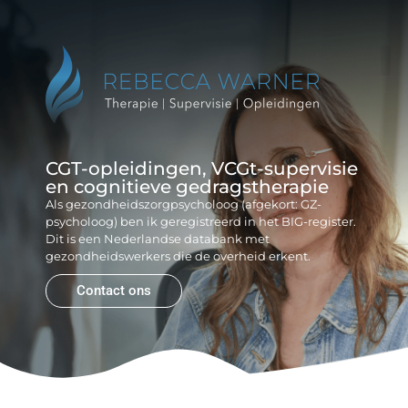
Reb
Gr
CGT-opleidingen, VCGt-supervisie
en cognitieve gedragstherapie
Als gezondheidszorgpsycholoog (afgekort: GZ-
psycholoog) ben ik geregistreerd in het BIG-register.
Dit is een Nederlandse databank met
gezondheidswerkers die de overheid erkent.
Contact ons