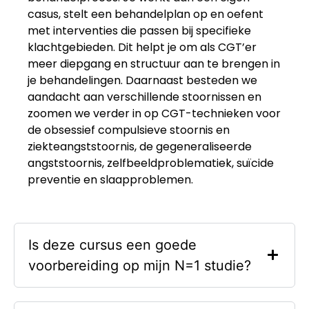
casus, stelt een behandelplan op en oefent
met interventies die passen bij specifieke
klachtgebieden. Dit helpt je om als
CGT’er
meer diepgang en structuur aan te brengen in
je behandelingen.
Daarnaast
besteden we
aandacht
aan
verschillende stoornissen en
zoomen we verder in op CGT-technieken voor
de obsessief compulsieve stoornis en
ziekteangststoornis, de
g
egeneraliseerde
angststoornis
, z
elfbeeldproblematiek
, s
uïcide
preventie
en sla
approbleme
n.
Is deze cursus een goede
voorbereiding op mijn N=1 studie?