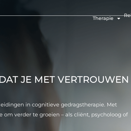
Re
Therapie
ODAT JE MET VERTROUWEN
pleidingen in cognitieve gedragstherapie. Met
 om verder te groeien – als cliënt, psycholoog of