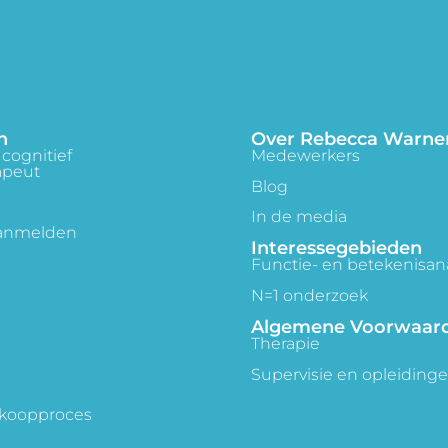
n
Over Rebecca Warne
cognitief
Medewerkers
apeut
Blog
In de media
aanmelden
Interessegebieden
Functie- en betekenisan
N=1 onderzoek
Algemene Voorwaar
Therapie
Supervisie en opleiding
 koopproces