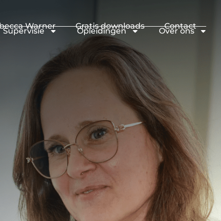
becca Warner
Gratis downloads
Contact
Supervisie
Opleidingen
Over ons