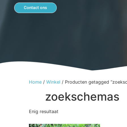
Contact ons
Home
/
Winkel
/ Producten getagged “zoeks
zoekschemas
Enig resultaat