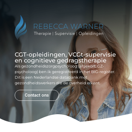
Reb
Gr
CGT-opleidingen, VCGt-supervisie
en cognitieve gedragstherapie
Als gezondheidszorgpsycholoog (afgekort: GZ-
psycholoog) ben ik geregistreerd in het BIG-register.
Dit is een Nederlandse databank met
gezondheidswerkers die de overheid erkent.
Contact ons