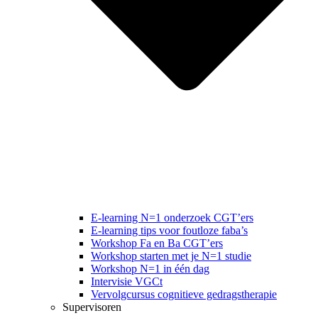
E-learning N=1 onderzoek CGT’ers
E-learning tips voor foutloze faba’s
Workshop Fa en Ba CGT’ers
Workshop starten met je N=1 studie
Workshop N=1 in één dag
Intervisie VGCt
Vervolgcursus cognitieve gedragstherapie
Supervisoren