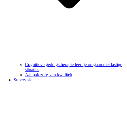
Cognitieve gedragstherapie leert je omgaan met lastige
situaties
Aanpak zorg van kwaliteit
Supervisie