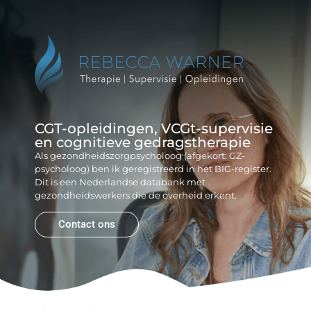
Reb
Gr
CGT-opleidingen, VCGt-supervisie
en cognitieve gedragstherapie
Als gezondheidszorgpsycholoog (afgekort: GZ-
psycholoog) ben ik geregistreerd in het BIG-register.
Dit is een Nederlandse databank met
gezondheidswerkers die de overheid erkent.
Contact ons