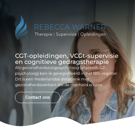
Reb
Gr
CGT-opleidingen, VCGt-supervisie
en cognitieve gedragstherapie
Als gezondheidszorgpsycholoog (afgekort: GZ-
psycholoog) ben ik geregistreerd in het BIG-register.
Dit is een Nederlandse databank met
gezondheidswerkers die de overheid erkent.
Contact ons