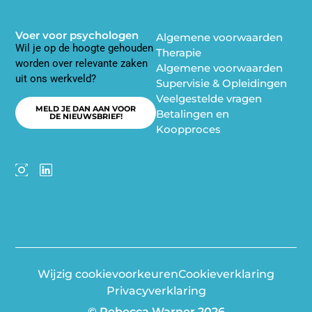
Voer voor psychologen
Algemene voorwaarden
Wil je op de hoogte gehouden
Therapie
worden over relevante zaken
Algemene voorwaarden
uit ons werkveld?
Supervisie & Opleidingen
Veelgestelde vragen
MELD JE DAN AAN VOOR
Betalingen en
DE NIEUWSBRIEF!
Koopproces
Wijzig cookievoorkeuren
Cookieverklaring
Privacyverklaring
© Rebecca Warner 2026