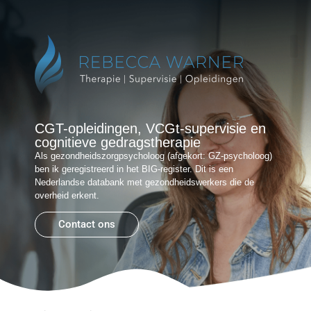
Reb
Gr
CGT-opleidingen, VCGt-supervisie en
cognitieve gedragstherapie
Als gezondheidszorgpsycholoog (afgekort: GZ-psycholoog)
ben ik geregistreerd in het BIG-register. Dit is een
Nederlandse databank met gezondheidswerkers die de
overheid erkent.
Contact ons