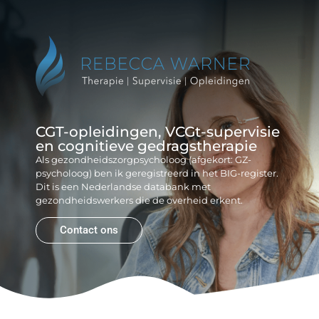
Reb
Gr
CGT-opleidingen, VCGt-supervisie
en cognitieve gedragstherapie
Als gezondheidszorgpsycholoog (afgekort: GZ-
psycholoog) ben ik geregistreerd in het BIG-register.
Dit is een Nederlandse databank met
gezondheidswerkers die de overheid erkent.
Contact ons