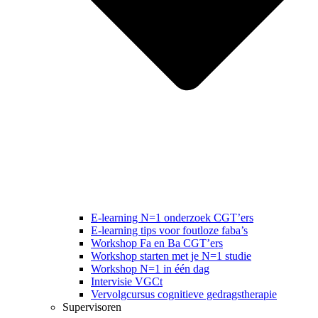
E-learning N=1 onderzoek CGT’ers
E-learning tips voor foutloze faba’s
Workshop Fa en Ba CGT’ers
Workshop starten met je N=1 studie
Workshop N=1 in één dag
Intervisie VGCt
Vervolgcursus cognitieve gedragstherapie
Supervisoren