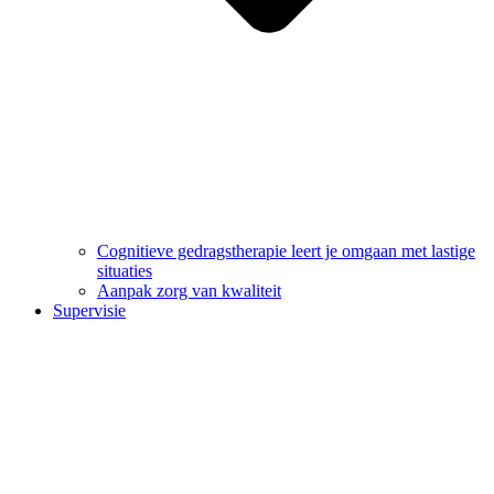
Cognitieve gedragstherapie leert je omgaan met lastige
situaties
Aanpak zorg van kwaliteit
Supervisie