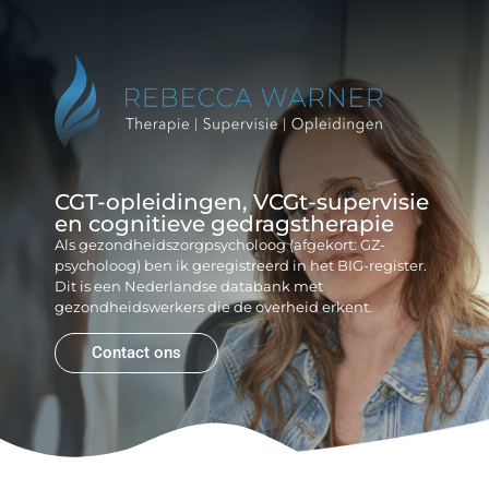
Reb
Gr
CGT-opleidingen, VCGt-supervisie
en cognitieve gedragstherapie
Als gezondheidszorgpsycholoog (afgekort: GZ-
psycholoog) ben ik geregistreerd in het BIG-register.
Dit is een Nederlandse databank met
gezondheidswerkers die de overheid erkent.
Contact ons