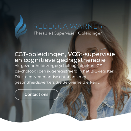
Reb
Gr
CGT-opleidingen, VCGt-supervisie
en cognitieve gedragstherapie
Als gezondheidszorgpsycholoog (afgekort: GZ-
psycholoog) ben ik geregistreerd in het BIG-register.
Dit is een Nederlandse databank met
gezondheidswerkers die de overheid erkent.
Contact ons