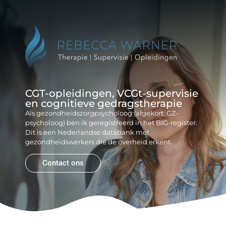
Reb
Gr
CGT-opleidingen, VCGt-supervisie
en cognitieve gedragstherapie
Als gezondheidszorgpsycholoog (afgekort: GZ-
psycholoog) ben ik geregistreerd in het BIG-register.
Dit is een Nederlandse databank met
gezondheidswerkers die de overheid erkent.
Contact ons