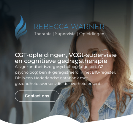
Reb
Gr
CGT-opleidingen, VCGt-supervisie
en cognitieve gedragstherapie
Als gezondheidszorgpsycholoog (afgekort: GZ-
psycholoog) ben ik geregistreerd in het BIG-register.
Dit is een Nederlandse databank met
gezondheidswerkers die de overheid erkent.
Contact ons