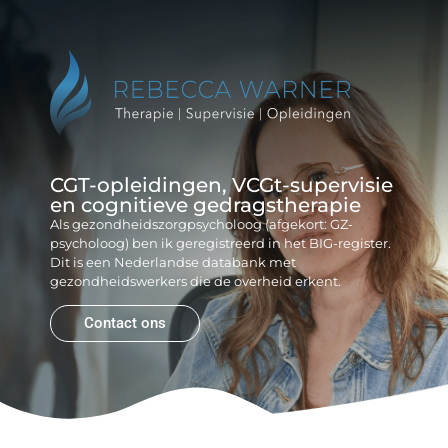
Reb
Gr
CGT-opleidingen, VCGt-supervisie
en cognitieve gedragstherapie
Als gezondheidszorgpsycholoog (afgekort: GZ-
psycholoog) ben ik geregistreerd in het BIG-register.
Dit is een Nederlandse databank met
gezondheidswerkers die de overheid erkent.
Contact ons