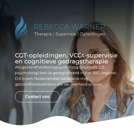
Reb
Gr
CGT-opleidingen, VCGt-supervisie
en cognitieve gedragstherapie
Als gezondheidszorgpsycholoog (afgekort: GZ-
psycholoog) ben ik geregistreerd in het BIG-register.
Dit is een Nederlandse databank met
gezondheidswerkers die de overheid erkent.
Contact ons