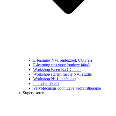
E-learning N=1 onderzoek CGT’ers
E-learning tips voor foutloze faba’s
Workshop Fa en Ba CGT’ers
Workshop starten met je N=1 studie
Workshop N=1 in één dag
Intervisie VGCt
Vervolgcursus cognitieve gedragstherapie
Supervisoren