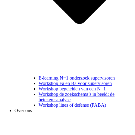
E-learning N=1 onderzoek supervisoren
Workshop Fa en Ba voor supervisoren
Workshop begeleiden van een N=1
Workshop de zoekschema’s in beeld: de
betekenisanalyse
Workshop lines of defense (FABA)
Over ons