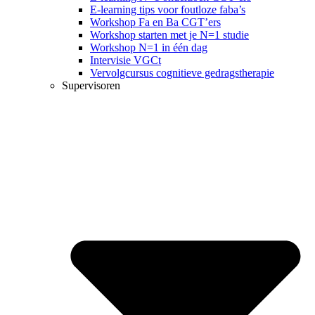
E-learning tips voor foutloze faba’s
Workshop Fa en Ba CGT’ers
Workshop starten met je N=1 studie
Workshop N=1 in één dag
Intervisie VGCt
Vervolgcursus cognitieve gedragstherapie
Supervisoren