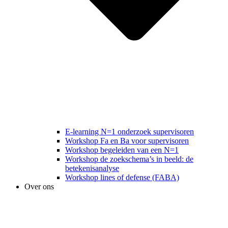
E-learning N=1 onderzoek supervisoren
Workshop Fa en Ba voor supervisoren
Workshop begeleiden van een N=1
Workshop de zoekschema’s in beeld: de
betekenisanalyse
Workshop lines of defense (FABA)
Over ons