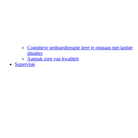
Cognitieve gedragstherapie leert je omgaan met lastige
situaties
Aanpak zorg van kwaliteit
Supervisie