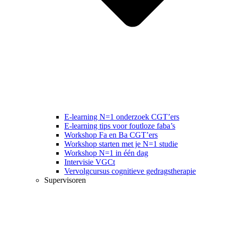
E-learning N=1 onderzoek CGT’ers
E-learning tips voor foutloze faba’s
Workshop Fa en Ba CGT’ers
Workshop starten met je N=1 studie
Workshop N=1 in één dag
Intervisie VGCt
Vervolgcursus cognitieve gedragstherapie
Supervisoren