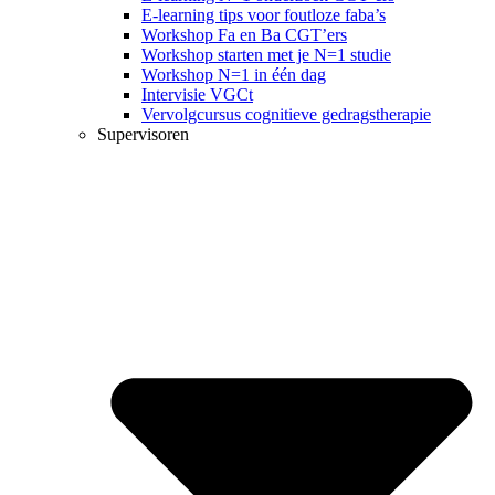
E-learning tips voor foutloze faba’s
Workshop Fa en Ba CGT’ers
Workshop starten met je N=1 studie
Workshop N=1 in één dag
Intervisie VGCt
Vervolgcursus cognitieve gedragstherapie
Supervisoren