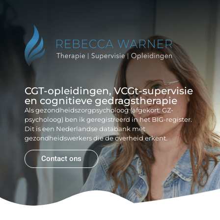
Reb
Gr
CGT-opleidingen, VCGt-supervisie
en cognitieve gedragstherapie
Als gezondheidszorgpsycholoog (afgekort: GZ-
psycholoog) ben ik geregistreerd in het BIG-register.
Dit is een Nederlandse databank met
gezondheidswerkers die de overheid erkent.
Contact ons