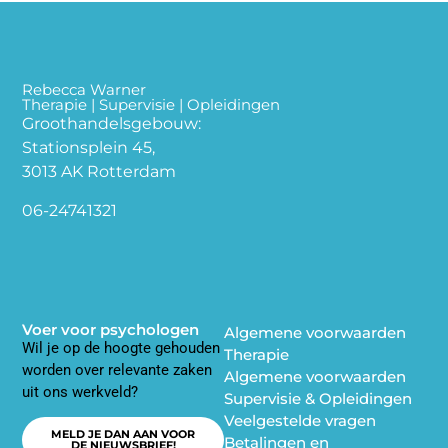
Rebecca Warner
Therapie | Supervisie | Opleidingen
Groothandelsgebouw:
Stationsplein 45,
3013 AK Rotterdam
06-24741321
Voer voor psychologen
Algemene voorwaarden
Wil je op de hoogte gehouden
Therapie
worden over relevante zaken
Algemene voorwaarden
uit ons werkveld?
Supervisie & Opleidingen
Veelgestelde vragen
MELD JE DAN AAN VOOR
Betalingen en
DE NIEUWSBRIEF!