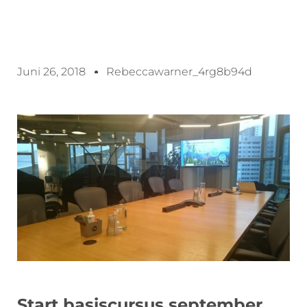
Juni 26, 2018
Rebeccawarner_4rg8b94d
Start basiscursus september