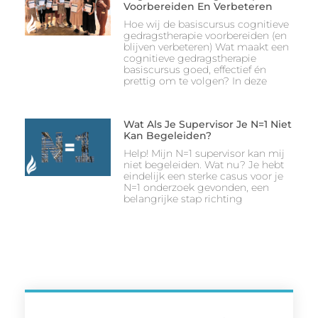
Voorbereiden En Verbeteren
Hoe wij de basiscursus cognitieve
gedragstherapie voorbereiden (en
blijven verbeteren) Wat maakt een
cognitieve gedragstherapie
basiscursus goed, effectief én
prettig om te volgen? In deze
Wat Als Je Supervisor Je N=1 Niet
Kan Begeleiden?
Help! Mijn N=1 supervisor kan mij
niet begeleiden. Wat nu? Je hebt
eindelijk een sterke casus voor je
N=1 onderzoek gevonden, een
belangrijke stap richting